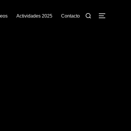
Search
deos
Actividades 2025
Contacto
TOGGLE S
for: